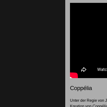
Coppélia
Unter der Regie von J
Kreation von
Coppéli