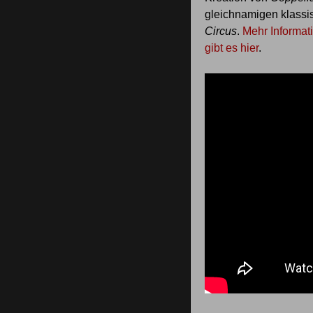
gleichnamigen klassis
Circus
.
Mehr Informat
gibt es hier
.